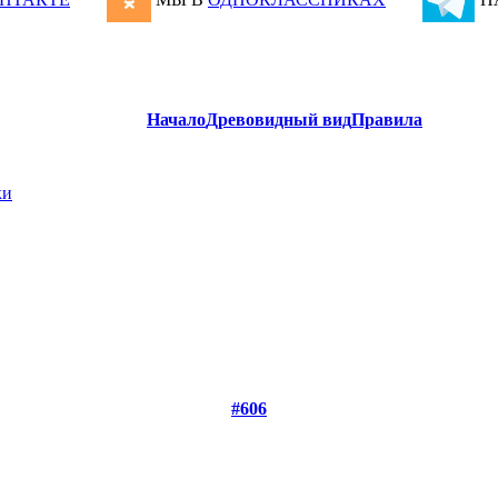
Начало
Древовидный вид
Правила
ки
#606