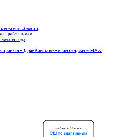
осковской области
вать работникам
 начала года
те проекта «ЗдравКонтроль» в мессенджере МАХ