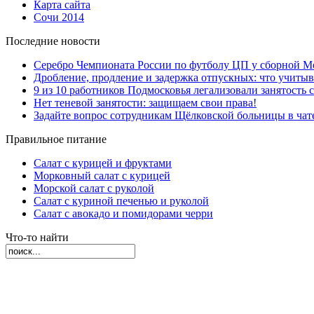
Карта сайта
Сочи 2014
Последние новости
Серебро Чемпионата России по футболу ЦП у сборной М
Дробление, продление и задержка отпускных: что учиты
9 из 10 работников Подмосковья легализовали занятость с
Нет теневой занятости: защищаем свои права!
Задайте вопрос сотрудникам Щёлковской больницы в ча
Правильное питание
Салат с курицей и фруктами
Морковный салат с курицей
Морской салат с руколой
Салат с куриной печенью и руколой
Салат с авокадо и помидорами черри
Что-то найти