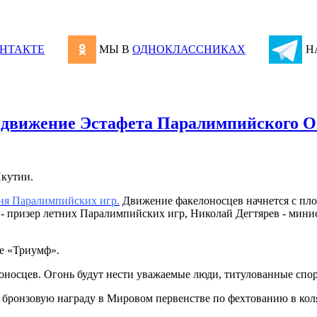
НТАКТЕ
МЫ В
ОДНОКЛАССНИКАХ
Н
е движение Эстафета Паралимпийского 
Якутии.
ня Паралимпийских игр.
Движение факелоносцев начнется с пло
- призер летних Паралимпийских игр, Николай Дегтярев - мини
е «Триумф».
лоносцев. Огонь будут нести уважаемые люди, титулованные спо
ронзовую награду в Мировом первенстве по фехтованию в коля