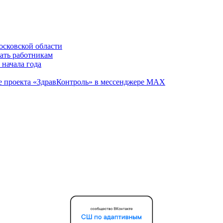
осковской области
вать работникам
 начала года
те проекта «ЗдравКонтроль» в мессенджере МАХ