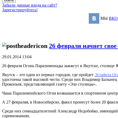
Забыли данные входа на сайт?
Зарегистрируйтесь!
МЫ
ВКО
26 февраля начнет сво
29.01.2014 13:04
26 февраля Огонь Паралимпиады зажжгут в Якутске, столице 
Якутск – это один из первых городов, где пройдет
Эстафета Ог
удостоены такой высокой чести. Среди них Владимир Балынец 
Прокопьев, представляющий газету «Эхо столицы».
Чаша Паралимпийского Огня возвышается в спортивном центр
А 27 февраляя, в Новосибирске, факел пронесут более 20 факе
Среди них семнадцатилетний Александр Недобойко, имеющий б
соревнованиях.