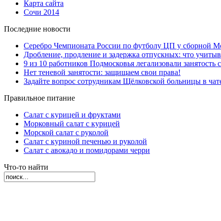
Карта сайта
Сочи 2014
Последние новости
Серебро Чемпионата России по футболу ЦП у сборной М
Дробление, продление и задержка отпускных: что учиты
9 из 10 работников Подмосковья легализовали занятость с
Нет теневой занятости: защищаем свои права!
Задайте вопрос сотрудникам Щёлковской больницы в ча
Правильное питание
Салат с курицей и фруктами
Морковный салат с курицей
Морской салат с руколой
Салат с куриной печенью и руколой
Салат с авокадо и помидорами черри
Что-то найти