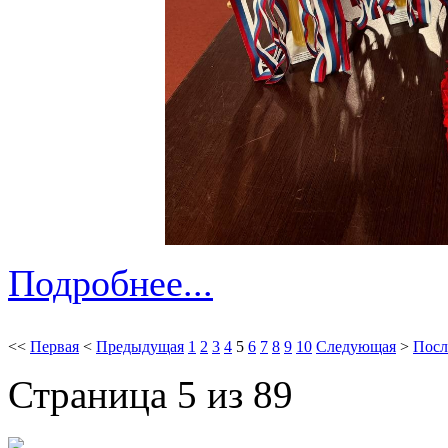
Подробнее...
<<
Первая
<
Предыдущая
1
2
3
4
5
6
7
8
9
10
Следующая
>
Посл
Страница 5 из 89