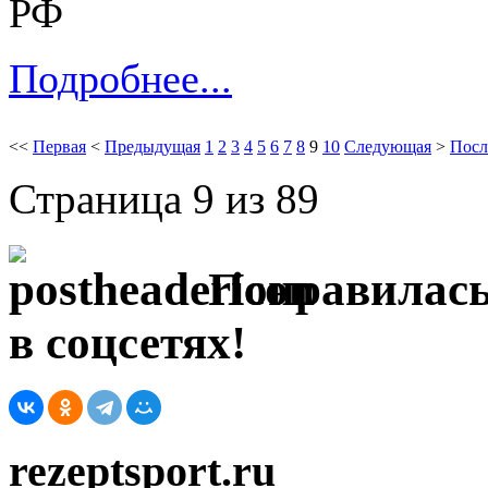
РФ
Подробнее...
<<
Первая
<
Предыдущая
1
2
3
4
5
6
7
8
9
10
Следующая
>
Посл
Страница 9 из 89
Понравилась
в соцсетях!
rezeptsport.ru